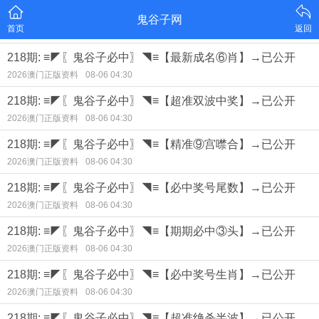
鬼谷子网
首页
返回
218期: ≡◤〖鬼谷子必中〗◥≡【最新成名⑥肖】→已公开
2026澳门正版资料
08-06 04:30
218期: ≡◤〖鬼谷子必中〗◥≡【超准双波中奖】→已公开
2026澳门正版资料
08-06 04:30
218期: ≡◤〖鬼谷子必中〗◥≡【精准⑨宫噤合】→已公开
2026澳门正版资料
08-06 04:30
218期: ≡◤〖鬼谷子必中〗◥≡【必中奖号尾数】→已公开
2026澳门正版资料
08-06 04:30
218期: ≡◤〖鬼谷子必中〗◥≡【期期必中③头】→已公开
2026澳门正版资料
08-06 04:30
218期: ≡◤〖鬼谷子必中〗◥≡【必中奖号生肖】→已公开
2026澳门正版资料
08-06 04:30
218期: ≡◤〖鬼谷子必中〗◥≡【超准绝杀半波】→已公开