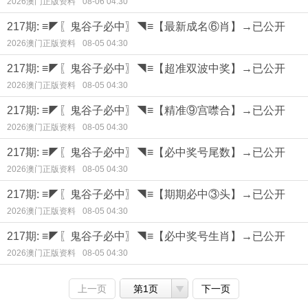
2026澳门正版资料
08-06 04:30
217期: ≡◤〖鬼谷子必中〗◥≡【最新成名⑥肖】→已公开
2026澳门正版资料
08-05 04:30
217期: ≡◤〖鬼谷子必中〗◥≡【超准双波中奖】→已公开
2026澳门正版资料
08-05 04:30
217期: ≡◤〖鬼谷子必中〗◥≡【精准⑨宫噤合】→已公开
2026澳门正版资料
08-05 04:30
217期: ≡◤〖鬼谷子必中〗◥≡【必中奖号尾数】→已公开
2026澳门正版资料
08-05 04:30
217期: ≡◤〖鬼谷子必中〗◥≡【期期必中③头】→已公开
2026澳门正版资料
08-05 04:30
217期: ≡◤〖鬼谷子必中〗◥≡【必中奖号生肖】→已公开
2026澳门正版资料
08-05 04:30
上一页
第1页
下一页