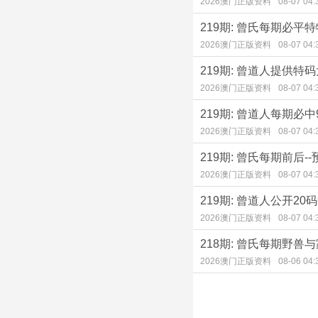
2026澳门正版资料
08-07 04:
219期: 曾氏每期必
2026澳门正版资料
08-07 04:
219期: 曾道人提供特
2026澳门正版资料
08-07 04:
219期: 曾道人每期必
2026澳门正版资料
08-07 04:
219期: 曾氏每期前后
2026澳门正版资料
08-07 04:
219期: 曾道人公开2
2026澳门正版资料
08-07 04:
218期: 曾氏每期野兽
2026澳门正版资料
08-06 04: