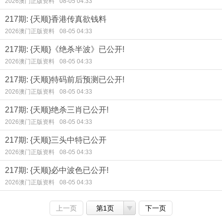
2026澳门正版资料
08-05 04:33
217期: {天顺}香港传真欲钱料
2026澳门正版资料
08-05 04:33
217期: {天顺}《绝杀半波》已公开!
2026澳门正版资料
08-05 04:33
217期: {天顺}特码前后预测已公开!
2026澳门正版资料
08-05 04:33
217期: {天顺}绝杀三肖已公开!
2026澳门正版资料
08-05 04:33
217期: {天顺}三头中特已公开
2026澳门正版资料
08-05 04:33
217期: {天顺}必中波色已公开!
2026澳门正版资料
08-05 04:33
上一页
第1页
下一页